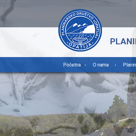
PLANI
Početna
O nama
Plani