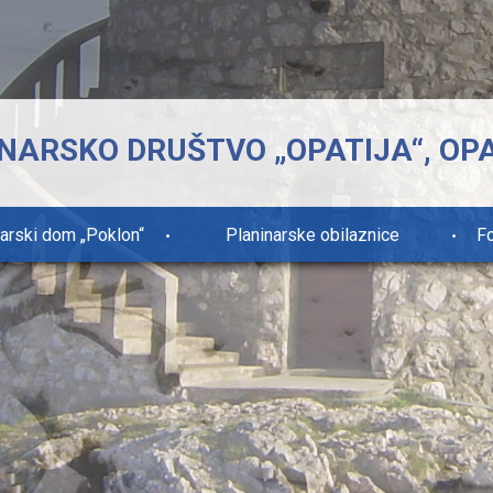
NARSKO DRUŠTVO „OPATIJA“, OP
narski dom „Poklon“
Planinarske obilaznice
Fo