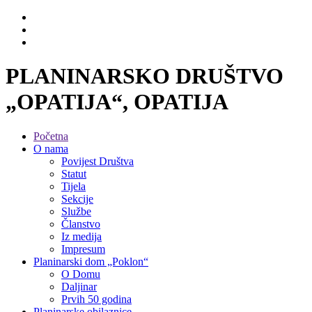
PLANINARSKO DRUŠTVO
„OPATIJA“, OPATIJA
Početna
O nama
Povijest Društva
Statut
Tijela
Sekcije
Službe
Članstvo
Iz medija
Impresum
Planinarski dom „Poklon“
O Domu
Daljinar
Prvih 50 godina
Planinarske obilaznice