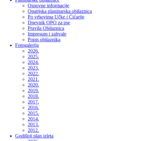
Osnovne informacije
Opatijska planinarska obilaznica
Po vrhovima Učke i Ćićarije
Dnevnik OPO za pse
Pravila Obilaznica
Impresum i zahvale
Popis obilaznika
Fotogalerija
2026.
2025.
2024.
2023.
2022.
2021.
2020.
2019.
2018.
2017.
2016.
2015.
2014.
2013.
2012.
Godišnji plan izleta