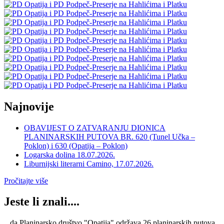
Najnovije
OBAVIJEST O ZATVARANJU DIONICA
PLANINARSKIH PUTOVA BR. 620 (Tunel Učka –
Poklon) i 630 (Opatija – Poklon)
Logarska dolina 18.07.2026.
Liburnijski literarni Camino, 17.07.2026.
Pročitajte više
Jeste li znali....
...da Planinarsko društvo "Opatija" održava 26 planinarskih putova