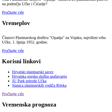
na području Učke i Ćićarije?
Pročitajte više
Vremeplov
Članovi Planinarskog društva "Opatija" na Vojaku, najvišem vrhu
Učke, 1. lipnja 1952. godine.
Pročitajte više
Korisni linkovi
Hrvatski planinarski savez
Hrvatska gorska služba spašavanja
JU Park prirode Učka
Stanica planinarskih vodiča Rijeka
Pročitajte više
Vremenska prognoza