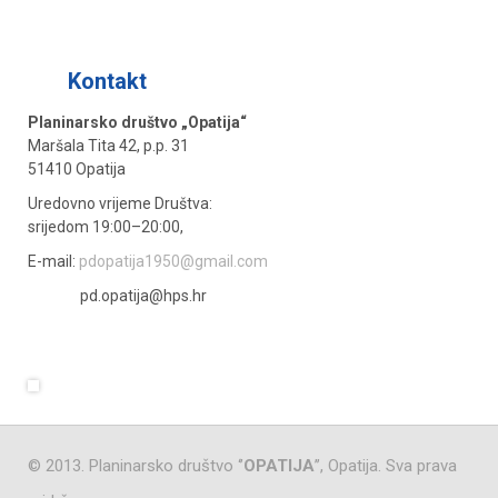
Kontakt
Više »
Planinarsko društvo „Opatija“
Maršala Tita 42, p.p. 31
51410 Opatija
Uredovno vrijeme Društva:
srijedom 19:00–20:00,
E-mail:
pdopatija1950@gmail.com
pd.opatija@hps.hr
© 2013. Planinarsko društvo ‘’
OPATIJA
’’, Opatija. Sva prava