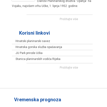
Članovi Planinarskog društva "Opatija" na
Vojaku, najvišem vrhu Učke, 1. lipnja 1952. godine.
Pročitajte više
Korisni linkovi
Hrvatski planinarski savez
Hrvatska gorska služba spašavanja
JU Park prirode Učka
Stanica planinarskih vodiča Rijeka
Pročitajte više
Vremenska prognoza