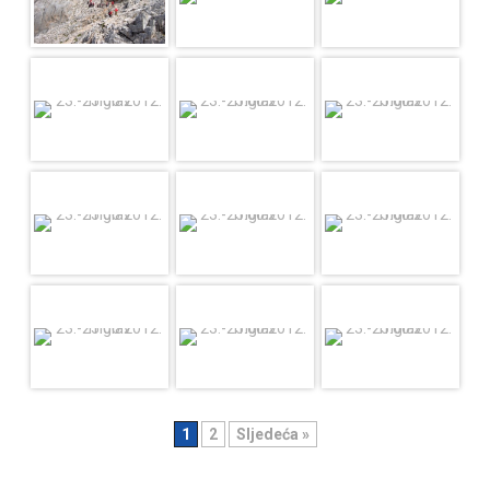
1
2
Sljedeća »